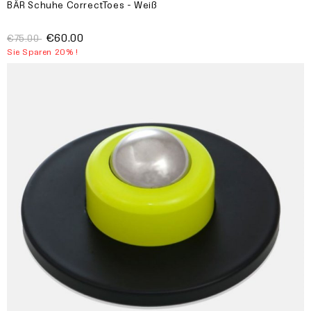
BÄR Schuhe CorrectToes - Weiß
€60.00
€75.00
Sie Sparen 20% !