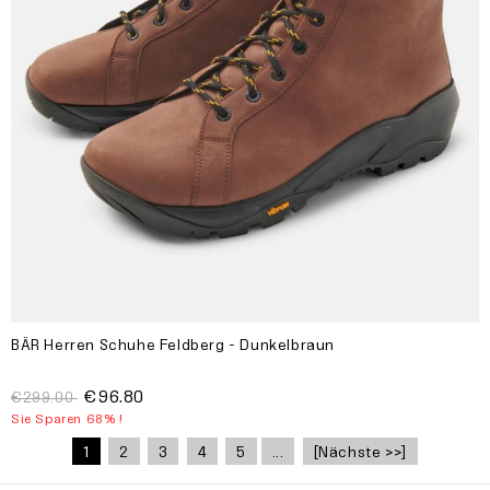
BÄR Herren Schuhe Feldberg - Dunkelbraun
€96.80
€299.00
Sie Sparen 68% !
1
2
3
4
5
...
[Nächste >>]