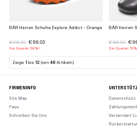
BÄR Herren Schuhe Explore Addict - Orange
BÄR Herren 
€96.03
€96
€219.00
€199.00
Sie Sparen 56% !
Sie Sparen 51%
Zeige
1
bis
12
(von
46
Artikeln)
FIRMENINFO
UNTERSTÜT
Site Map
Datenschutz
Faqs
Zahlungsmet
Schreiben Sie Uns
Versandart L
Rückerstattun