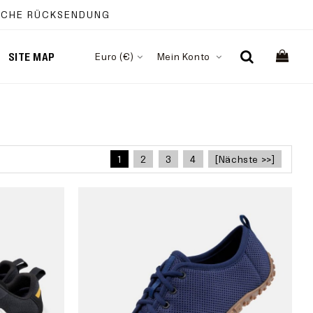
FACHE RÜCKSENDUNG
SITE MAP
Euro (€)
Mein Konto
1
2
3
4
[Nächste >>]