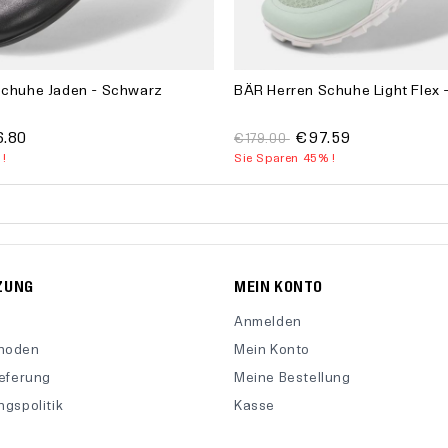
Schuhe Jaden - Schwarz
BÄR Herren Schuhe Light Flex 
.80
€97.59
€179.00
 !
Sie Sparen 45% !
ZUNG
MEIN KONTO
Anmelden
hoden
Mein Konto
ieferung
Meine Bestellung
gspolitik
Kasse