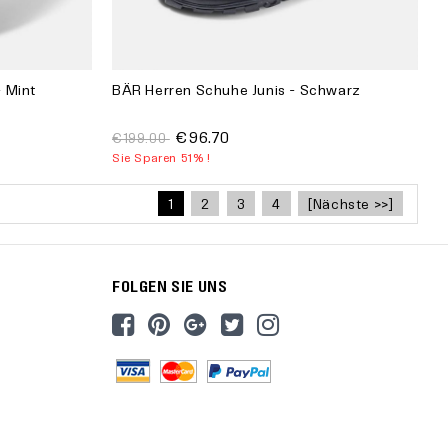
- Mint
BÄR Herren Schuhe Junis - Schwarz
€96.70
€199.00
Sie Sparen 51% !
1
2
3
4
[Nächste >>]
FOLGEN SIE UNS